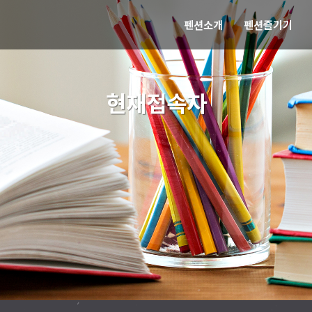
펜션소개
펜션즐기기
현재접속자